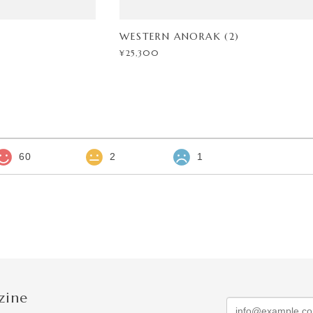
WESTERN ANORAK (2)
¥25,300
60
2
1
zine