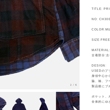
TITLE: P
NO: CH30
COLOR:MU
SIZE:FRE
MATERIAL
古着部分:
DESIGN:
USEDの
身頃中心か
脇、袖、フ
3
/
6
製品後にブ
ポケット、
全体的にゆ