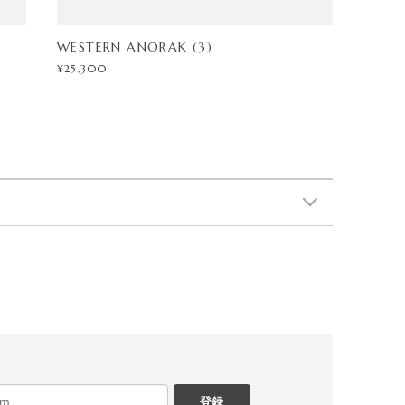
WESTERN ANORAK (3)
¥25,300
登録