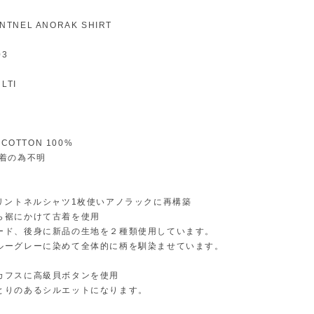
RINTNEL ANORAK SHIRT
03
LTI
E
:COTTON 100%
古着の為不明
プリントネルシャツ1枚使いアノラックに再構築
ら裾にかけて古着を使用
ード、後身に新品の生地を２種類使用しています。
ルーグレーに染めて全体的に柄を馴染ませています。
カフスに高級貝ボタンを使用
とりのあるシルエットになります。