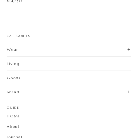
¥14,850
CATEGORIES
Wear
Living
Goods
Brand
GUIDE
HOME
About
Journal