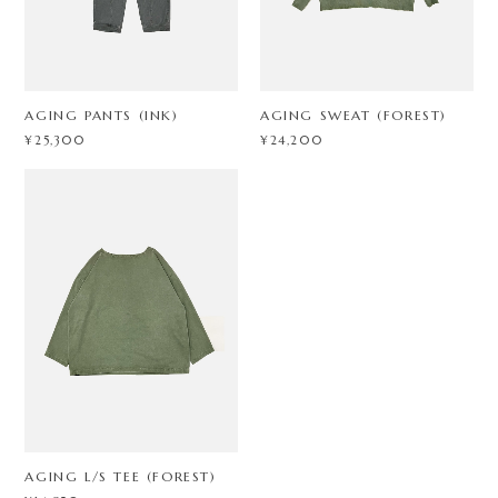
AGING PANTS (INK)
AGING SWEAT (FOREST)
¥25,300
¥24,200
AGING L/S TEE (FOREST)