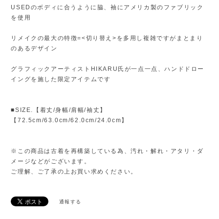
USEDのボディに合うように脇、袖にアメリカ製のファブリック
を使用
リメイクの最大の特徴=<切り替え>を多用し複雑ですがまとまり
のあるデザイン
グラフィックアーティストHIKARU氏が一点一点、ハンドドロー
イングを施した限定アイテムです
■SIZE.【着丈/身幅/肩幅/袖丈】
【72.5cm/63.0cm/62.0cm/24.0cm】
※この商品は古着を再構築している為、汚れ・解れ・アタリ・ダ
メージなどがございます。
ご理解、ご了承の上お買い求めください。
通報する