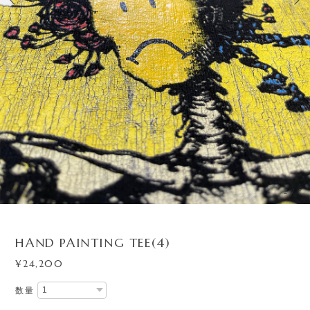
3
/
7
HAND PAINTING TEE(4)
¥24,200
数量