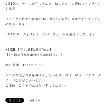
USEDのボディに合うように脇、袖にアメリカ製のファブリック
を使用
リメイクの最大の特徴=<切り替え>を多用し複雑ですがまとまり
のあるデザイン
CHANGESのオリジナルラバープリントを最後にしています
■SIZE.【着丈/身幅/肩幅/袖丈】
【74.5cm/66.0cm/64.0cm/25.0cm】
staff着用 165cm/53kg
※この商品は古着を再構築している為、汚れ・解れ・アタリ・ダ
メージなどがございます。
ご理解、ご了承の上お買い求めください。
通報する