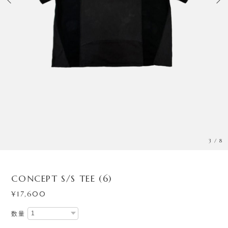
3
/
8
CONCEPT S/S TEE (6)
¥17,600
数量