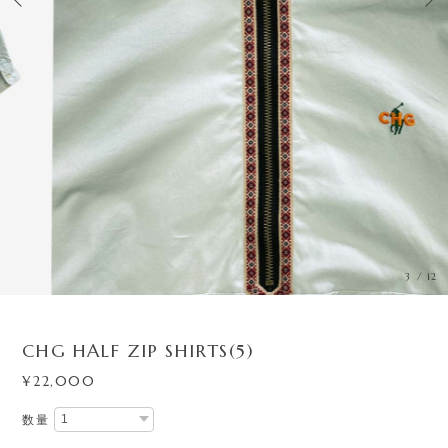
3
/
12
CHG HALF ZIP SHIRTS(5)
¥22,000
数量