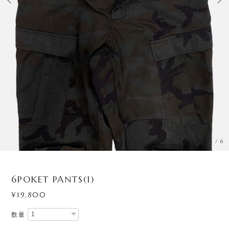
3
/
6
6POKET PANTS(1)
¥19,800
数量