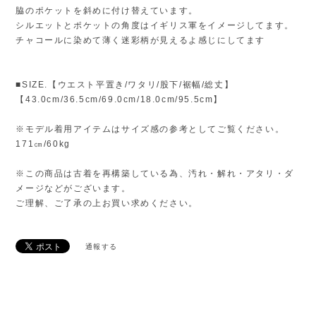
脇のポケットを斜めに付け替えています。
シルエットとポケットの角度はイギリス軍をイメージしてます。
チャコールに染めて薄く迷彩柄が見えるよ感じにしてます
■SIZE.【ウエスト平置き/ワタリ/股下/裾幅/総丈】
【43.0cm/36.5cm/69.0cm/18.0cm/95.5cm】
※モデル着用アイテムはサイズ感の参考としてご覧ください。
171㎝/60kg
※この商品は古着を再構築している為、汚れ・解れ・アタリ・ダ
メージなどがございます。
ご理解、ご了承の上お買い求めください。
通報する