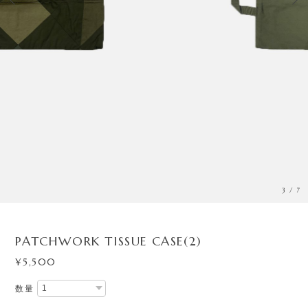
3
/
7
PATCHWORK TISSUE CASE(2)
¥5,500
数量