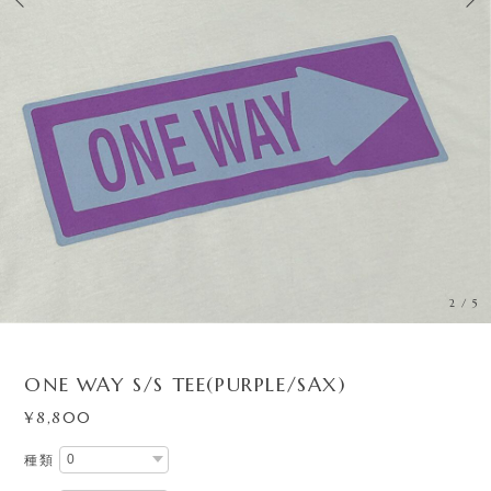
2
/
5
ONE WAY S/S TEE(PURPLE/SAX)
¥8,800
種類