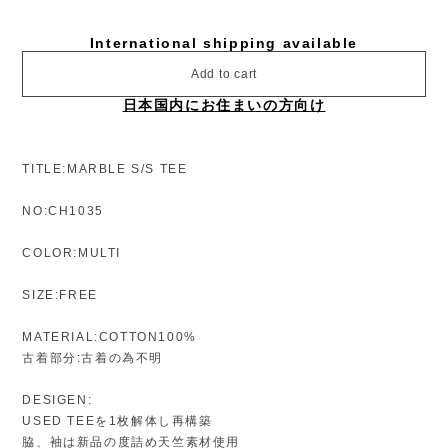
TITLE:MARBLE S/S TEE
NO:CH1035
COLOR:MULTI
SIZE:FREE
MATERIAL:COTTON100%
古着部分:古着の為不明
DESIGEN:
USED TEEを1枚解体し再構築
脇、袖は新品の度詰め天竺素材使用
USEDのプリントTEEの前後を入れ替えてバックプリントTEEに
しています
プリントの上から新たにラバープリントをデザイン
プリントデザインは、70年代アメリカ製のカーテンなどでよくみ
られるマーブル柄をイメージ